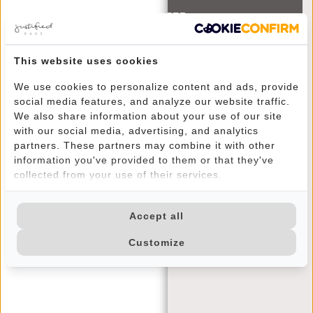
ABONNEER
This website uses cookies
We use cookies to personalize content and ads, provide
social media features, and analyze our website traffic.
We also share information about your use of our site
KLANTENSERVICE
with our social media, advertising, and analytics
partners. These partners may combine it with other
MA T/M VRIJ - 9:00 - 17:00
information you've provided to them or that they've
(+31) 085-130 68 40
collected from your use of their services.
CONTACT
VEELGESTELDE VRAGEN
Accept all
VERZENDEN EN RETOUREN
Customize
BETAALMETHODES
JUSTIFIED
BRAND STORY