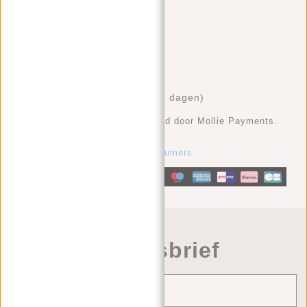
Cartes Bancaires
Klarna achteraf betalen
Sofort
Bancontact
GiroPay
Bank (overschrijven binnen 5 dagen)
De betalingen worden uitgevoerd door Mollie Payments.
Meer informatie vind je hier:
https://www.mollie.com/nl/consumers
Nieuwsbrief