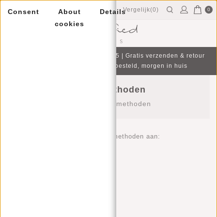
Vergelijk(0)
0
Consent
About
Details
cookies
Menu
Gratis cadeau bij aankoop v.a. €75 | Gratis verzenden & retour
| Op werkdagen voor 16:00 besteld, morgen in huis
Betaalmethoden
Home
/
Betaalmethoden
We bieden de volgende betaalmethoden aan:
iDeal
CreditCards:
Mastercard
Visa
Maestro
American Express (AMEX)
Cartes Si