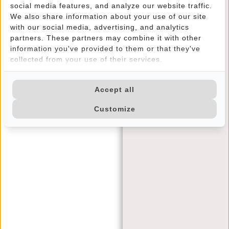
CONTACT
social media features, and analyze our website traffic.
We also share information about your use of our site
VEELGESTELDE VRAGEN
with our social media, advertising, and analytics
VERZENDEN EN RETOUREN
partners. These partners may combine it with other
BETAALMETHODES
information you've provided to them or that they've
collected from your use of their services.
JUSTIFIED
Accept all
BRAND STORY
ALGEMENE VOORWAARDEN
Customize
PRIVACY POLICY
BEDRIJFSINFORMATIE
MIJN ACCOUNT
REGISTREREN
INLOGGEN
MIJN BESTELLINGEN
MIJN TICKETS