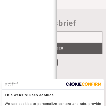
Nieuwsbrief
ABONNEER
KLANTENSERVICE
This website uses cookies
MA T/M VRIJ - 9:00 - 17:00
(+31) 085-130 68 40
We use cookies to personalize content and ads, provide