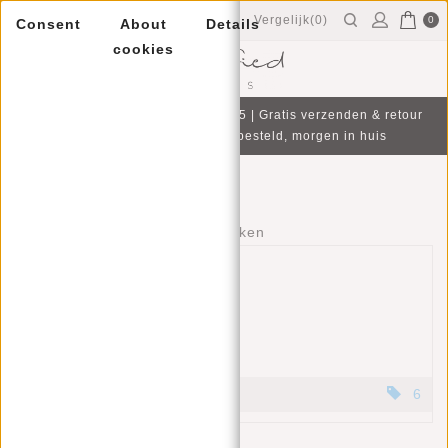
Vergelijk(0)
0
Consent
About
Details
cookies
Menu
Gratis cadeau bij aankoop v.a. €75 | Gratis verzenden & retour
| Op werkdagen voor 16:00 besteld, morgen in huis
Merken
Home
/
Merken
Justified
6