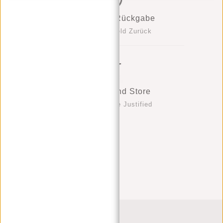
Kostenlose Rückgabe
Kein Ärger, Geld Zurück
Official Brand Store
Be Yourself Be Justified