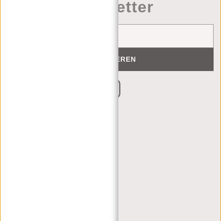
Newsletter
ABONNIEREN
KUNDENDIENST
MON - FREI - 9:00 - 17:00
(+31) 085-130 68 40
CONTACT
HÄUFIG GESTELLTE FRAGEN
VERSAND UND RÜCKGABE