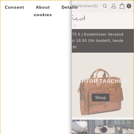
Vergleichen(0)
0
Consent
About
Details
cookies
Menu
Gratis Geschenk bei Einkauf ab 75 € | Kostenloser Versand
und Rückgabe | An Werktagen vor 16:00 Uhr bestellt, heute
verschickt
SHOPPERS
LAPTOP TASCHEN
Shop
Shop