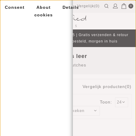
Vergelijk(0)
0
Consent
About
Details
cookies
Menu
Gratis cadeau bij aankoop v.a. €75 | Gratis verzenden & retour
| Op werkdagen voor 16:00 besteld, morgen in huis
Clutches leer
Home
/
Clutches
0
Producten
Vergelijk producten(0)
Toon:
Sorteren op:
Geen producten gevonden!...