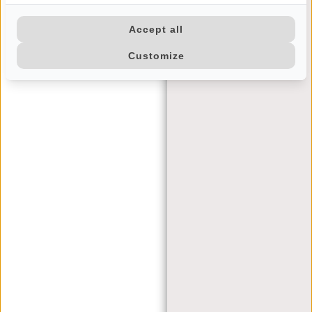
Accept all
Customize
KLANTENSERVICE
MA T/M VRIJ - 9:00 - 17:00
(+31) 085-130 68 40
CONTACT
VEELGESTELDE VRAGEN
VERZENDEN EN RETOUREN
BETAALMETHODES
JUSTIFIED
BRAND STORY
ALGEMENE VOORWAARDEN
PRIVACY POLICY
BEDRIJFSINFORMATIE