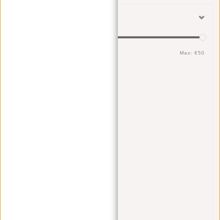
Filter
Min: €
0
Max: €
50
Voor wie
Mannen
(7)
Vrouwen
(7)
Unisex
(7)
Kleur
Bruin
(2)
Grijs
(1)
Zwart
(2)
Geel
(1)
Blauw
(1)
Cognac
(1)