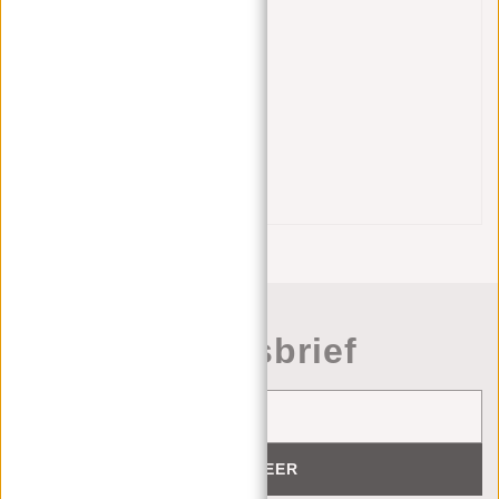
Materiaal
Leer
(4)
Metaal
(3)
Eigenschappen
Handbagage
(7)
Formaat tas
Small
(6)
Nieuwsbrief
ABONNEER