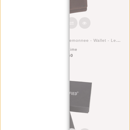
Justified Bags® Nynke - Portemonnee - Wallet - Leer - Bruin
Deliverytime
€42,50