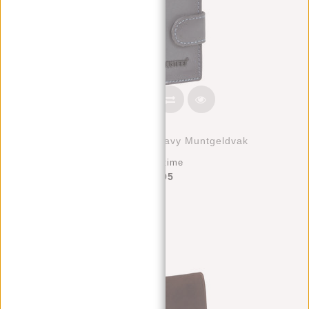
Creditcard Houder Navy Muntgeldvak
Deliverytime
€39,95