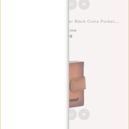
Leather Nappa 12 Card Holder Black Coins Pocket Inside + Box
Deliverytime
€47,95