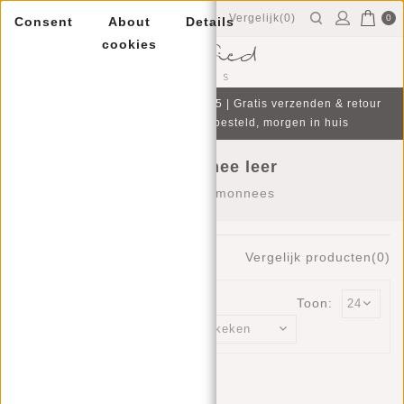
Vergelijk(0)
0
Consent
About
Details
cookies
Menu
Gratis cadeau bij aankoop v.a. €75 | Gratis verzenden & retour
| Op werkdagen voor 16:00 besteld, morgen in huis
Portemonnee leer
Home
/
Portemonnees
7
Producten
Vergelijk producten(0)
Toon:
Sorteren op: