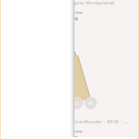
Creditcard Houder Cognac Muntgeldvak
Deliverytime
€39,95
Justified Bags® Basic - Creditcardhouder - RFID - Card Protector - Gold/Sand
Deliverytime
€17,95