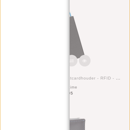
Justified Bags® Basic - Creditcardhouder - RFID - Card Protector - Zwart
Deliverytime
€17,95