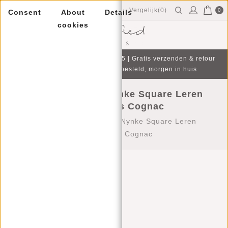
Vergelijk(0)
0
Consent
About
Details
cookies
Menu
Gratis cadeau bij aankoop v.a. €75 | Gratis verzenden & retour
| Op werkdagen voor 16:00 besteld, morgen in huis
Justified Bags® Nynke Square Leren
Schoudertas Cognac
Home
/
Justified Bags® Nynke Square Leren
Schoudertas Cognac