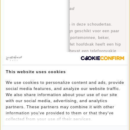
Artikelnummer:
12.131531
Beschikbaarheid:
Op voorraad
Stoer en Elegant komen samen in deze schoudertas.
Een minimalistisch, strak design geschikt voor een paar
boodschappen, make-up tasje, portemonnee, beker,
notitieblok (A4) en veel meer. Het hoofdvak heeft een hip
grijs/wit gestreepte voering en bevat een telefoonvakje
en een ritsvak die mooi afgewerkt is met leer. Een
verstelbare schouderriem zorgt ervoor dat de tas op
gewenste lengte over de schouder of crossbody
This website uses cookies
gedragen kan worden. Op de achterkant van deze mooie
We use cookies to personalize content and ads, provide
tas zit nog een extra ritsvak, handig voor items die je
social media features, and analyze our website traffic.
extra goed wilt opbergen. De tas heeft een natuurlijke
We also share information about your use of our site
uitstraling door het runderleder dat littekens en een
with our social media, advertising, and analytics
eigen kleurschakering kan vertonen.
partners. These partners may combine it with other
Hoofdvak
information you've provided to them or that they've
Deze Justified Shoulderbag beschikt over:
(9L) met
collected from your use of their services.
ritssluiting