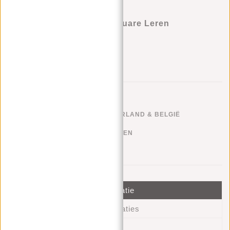
Justified Bags® Nynke Square Leren
Schoudertas Cognac
Aan verlanglijst toevoegen
GRATIS VERZENDEN NEDERLAND & BELGIË
KLARNA ACHTERAF BETALEN
100 DAGEN RETOURRECHT
Informatie
Specificaties