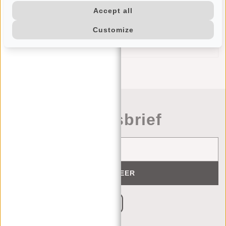
Ritsvak binnenin
Accept all
Telefoonvakje binnenin
Customize
Ritsvak achterzijde
Verstelbare schouderriem
Nieuwsbrief
ABONNEER