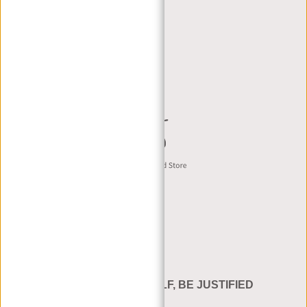
RETAILERS
DEALER PORTAL
DEALER AANVRAAG
CONTACT B2B
Nederlands
BE YOURSELF, BE JUSTIFIED