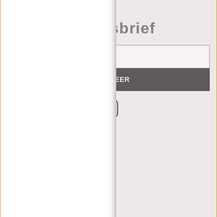
Nieuwsbrief
ABONNEER
KLANTENSERVICE
MA T/M VRIJ - 9:00 - 17:00
(+31) 085-130 68 40
CONTACT
VEELGESTELDE VRAGEN