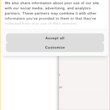
(gevouwen) compartiment voorop heeft een verborgen
We also share information about your use of our site
with our social media, advertising, and analytics
ritssluiting en geeft een eigen karakter aan dit tasje.
partners. These partners may combine it with other
Door de verstelbare schouderriem is de tas op de
information you've provided to them or that they've
gewenste lengte te dragen. Voordelen; je draagt het
collected from your use of their services.
veilig tegen je lichaam en je hebt je armen en handen
vrij zodat je ondertussen je boodschappentassen kunt
dragen of je armen in de lucht kunt gooien op de
Accept all
dansvloer!
Customize
Deze Justified schoudertas/crossbodytas beschikt over:
Hoofdvak met ritssluiting
Ritsvakje binnenzijde
Insteekvakje binnenzijde
Verborgen ritsvak voorkant
Ritsvak achterkant
Verstelbaar schouderbandje