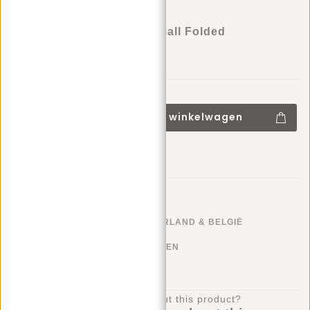
Justified Bags® Nynke Small Folded
Schoudertas Bruin
€49,95
€49,95
+
Toevoegen aan winkelwagen
-
Aan verlanglijst toevoegen
GRATIS VERZENDEN NEDERLAND & BELGIË
KLARNA ACHTERAF BETALEN
100 DAGEN RETOURRECHT