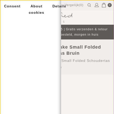
Vergelijk(0)
0
Consent
About
Details
cookies
Menu
Gratis cadeau bij aankoop v.a. €75 | Gratis verzenden & retour
| Op werkdagen voor 16:00 besteld, morgen in huis
Justified Bags® Nynke Small Folded
Schoudertas Bruin
Home
/
Justified Bags® Nynke Small Folded Schoudertas
Bruin