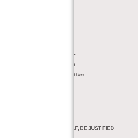
RETAILERS
DEALER PORTAL
DEALER AANVRAAG
CONTACT B2B
Nederlands
BE YOURSELF, BE JUSTIFIED