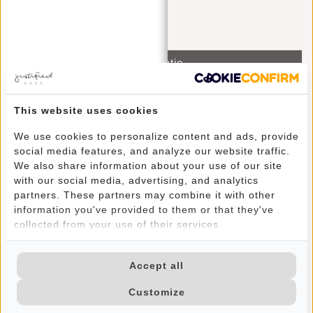
Send mail
Informatie
Artikelnummer:
10.006839
This website uses cookies
Beschikbaarheid:
Op voorraad
We use cookies to personalize content and ads, provide
Stoer & Elegant komen samen in deze leren Nynke
social media features, and analyze our website traffic.
We also share information about your use of our site
Shopper tas. Een minimalistisch, strak design geschikt
with our social media, advertising, and analytics
voor boodschappen, make-up tasje, beker, notitieblok
partners. These partners may combine it with other
(A4) en veel meer. Handige extra's: een lampje, zodat je
information you've provided to them or that they've
je items makkelijker kunt vinden wanneer het donker is
collected from your use of their services.
en het ruime, gewatteerde laptopvak (tot 14").
Afmetingen: H 40 x B 32 x D 10 cm
Accept all
Het hoofdvak bevat een insteekvak, ideaal voor
Customize
bijvoorbeeld je telefoon en een ritsvak, voor kleine
spullen zoals cash, pasjes en sleutels. Door de twee