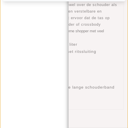
stevige hengsels kan de tas zowel over de schouder als
in de hand worden gedragen. Een verstelbare en
afneembare schouderriem zorgt ervoor dat de tas op
gewenste lengte over de schouder of crossbody
gedragen kan worden.
Een moderne shopper met veel
mogelijkheden!
Volume: 13 liter
Eigenschappen
Hoofdvak met ritssluiting
Gewatteerd laptopvak 14”
Ritsvak binnenin
Insteekvak binnenin
Twee stevige handvatten
Verstelbare en afneembare lange schouderband
Lampje
Cow leren tas