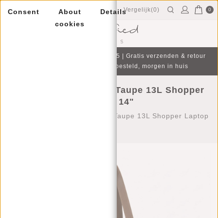
Vergelijk(0)
0
Consent
About
Details
cookies
Menu
Gratis cadeau bij aankoop v.a. €75 | Gratis verzenden & retour
| Op werkdagen voor 16:00 besteld, morgen in huis
Justified Bags Nynke Taupe 13L Shopper
Laptop 14"
Home
/
Justified Bags Nynke Taupe 13L Shopper Laptop
14"