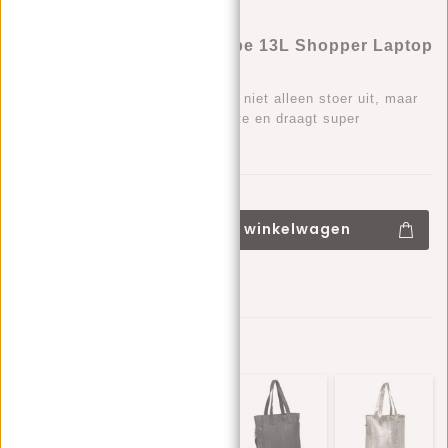
Justified Bags Nynke Taupe 13L Shopper Laptop
14"
Deze stijlvolle lederen tas ziet er niet alleen stoer uit, maar
heeft ontzettend veel opbergruimte en draagt super
comfortabel.
€99,95
+
Toevoegen aan winkelwagen
-
Aan verlanglijst toevoegen
Andere kleuren in deze serie