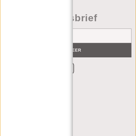
Nieuwsbrief
ABONNEER
KLANTENSERVICE
MA T/M VRIJ - 9:00 - 17:00
(+31) 085-130 68 40
CONTACT
VEELGESTELDE VRAGEN