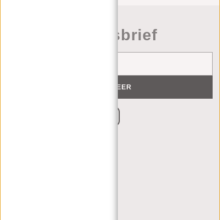
Nieuwsbrief
ABONNEER
KLANTENSERVICE
MA T/M VRIJ - 9:00 - 17:00
(+31) 085-130 68 40
CONTACT