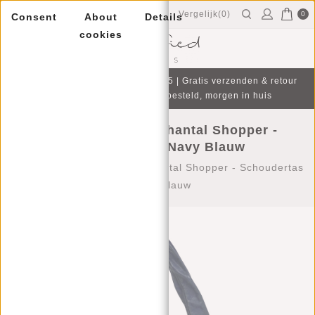
Vergelijk(0)
0
Consent
About
Details
cookies
Menu
Gratis cadeau bij aankoop v.a. €75 | Gratis verzenden & retour
| Op werkdagen voor 16:00 besteld, morgen in huis
Justified Bags® - Chantal Shopper -
Schoudertas - Navy Blauw
Home
/
Justified Bags® - Chantal Shopper - Schoudertas
- Navy Blauw