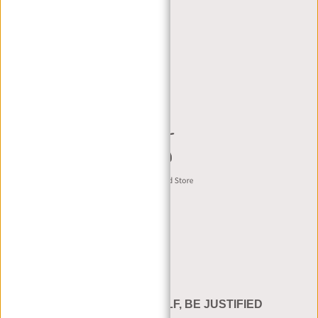
RETAILERS
DEALER PORTAL
DEALER AANVRAAG
CONTACT B2B
Nederlands
BE YOURSELF, BE JUSTIFIED