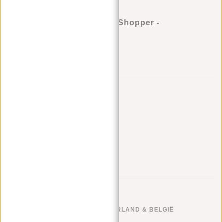
Justified Bags® - Chantal Shopper -
Schoudertas - Navy Blauw
Aan verlanglijst toevoegen
Andere kleuren in deze serie
GRATIS VERZENDEN NEDERLAND & BELGIË