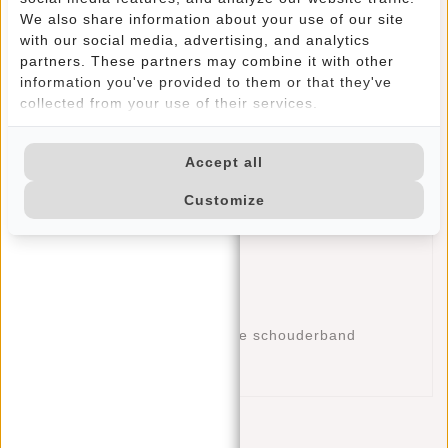
We also share information about your use of our site
telefoon en een ritsvakje voor je allerkleinste items,
with our social media, advertising, and analytics
zoals lippenstift en sleutel. Je kunt nog meer spulletjes
partners. These partners may combine it with other
kwijt in het ritsvak op voor- en achterkant van deze
information you've provided to them or that they've
soepele leren tas. De Chantal tassenserie herken je aan
collected from your use of their services.
de leren stroken op de voorkant.
Ruim
Deze Justified Shopper beschikt over:
hoofdvak met
Accept all
ritssluiting
Customize
Insteekvakje binnenin
Ritsvakje binnenin
Ritsvak voorzijde
Ritsvak achterzijde
Twee stevige hengsels
Afneembare en verstelbare schouderband