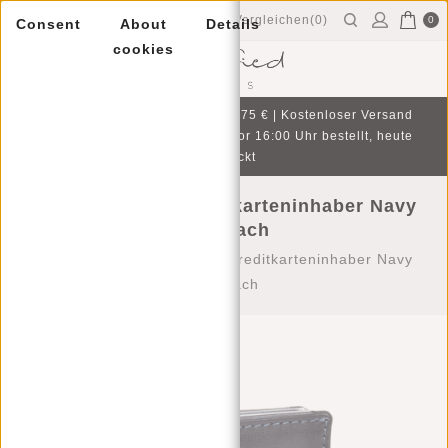
Vergleichen(0)
0
Consent
About
Details
cookies
Menu
Gratis Geschenk bei Einkauf ab 75 € | Kostenloser Versand
und Rückgabe | An Werktagen vor 16:00 Uhr bestellt, heute
verschickt
Justified Bags Kreditkarteninhaber Navy
Münzfach
Startseite
/
Justified Bags Kreditkarteninhaber Navy
Münzfach