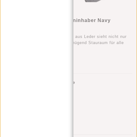
Justified Bags Kreditkarteninhaber Navy
Münzfach
Dieser stilvolle Kreditkartenhalter aus Leder sieht nicht nur
cool aus, sondern bietet auch genügend Stauraum für alle
Ihre Karten.
Zur Wunschliste hinzufügen
Andere Farben in dieser Serie