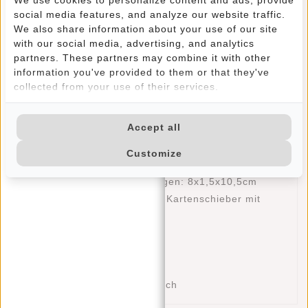
Cardprotectors. Dank des Aluminium-Kartenschiebers
social media features, and analyze our website traffic.
verfügt der Cardprotector über einen RFID-Schutz. So ist
We also share information about your use of our site
Ihre kontaktlose Bankkarte vor Skimmern geschützt und
with our social media, advertising, and analytics
Ihre Daten bleiben sicher. Das cardprotector
partners. These partners may combine it with other
Portemonnaie bietet Platz für 6 Bank- oder
information you've provided to them or that they've
Kundenkarten. Die Lederhülle bietet außerdem 3 weitere
collected from your use of their services.
Kartenfächer, ein geräumiges Papiergeldfach und zwei
praktische Steckfächer. An der Außenseite befindet sich
Accept all
ein praktisches Reißverschlussfach für Münzen. Der
Kartenhalter von Burned Leather hat durch die
Customize
unterschiedliche Farbstärke eine Art Flammeneffekt.
Abmessungen: 8x1,5x10,5cm
Spezifikationen
Aluminium-Kartenschieber mit
RFID-Schutz
Drei Kartenfächer
Fach für Briefe
Zwei Steckfächer
Hinteres Reißverschlussfach