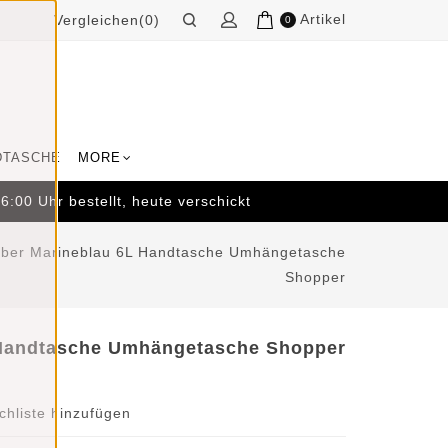
Artikel
Vergleichen(0)
0
DTASCHE
MORE
:00 Uhr bestellt, heute verschickt
Amber Marineblau 6L Handtasche Umhängetasche
Shopper
 Handtasche Umhängetasche Shopper
hliste hinzufügen