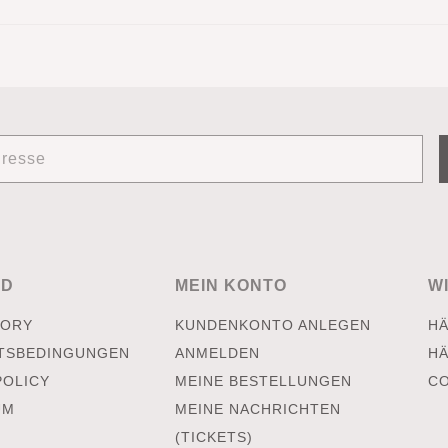
ED
MEIN KONTO
W
TORY
KUNDENKONTO ANLEGEN
H
TSBEDINGUNGEN
ANMELDEN
H
POLICY
MEINE BESTELLUNGEN
CO
UM
MEINE NACHRICHTEN
(TICKETS)