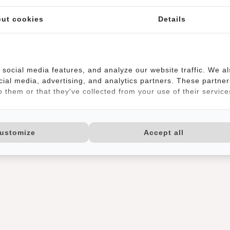
ut cookies
Details
social media features, and analyze our website traffic. We a
cial media, advertising, and analytics partners. These partner
 them or that they've collected from your use of their service
s moderne feminine Modell ist in elf trendigen Farben erhältlich. 
sche trägt sich dank dem weichen Leder und den angenehmen Trag
ustomize
Accept all
Einsteckfach für dein Handy. Ein echter Eyecatcher, der dich zur