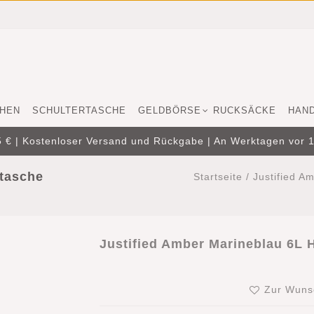
HEN
SCHULTERTASCHE
GELDBÖRSE
RUCKSÄCKE
HAN
 € | Kostenloser Versand und Rückgabe | An Werktagen vor 16
dtasche
Startseite
/
Justified 
Justified Amber Marineblau 6L
Zur Wunsc