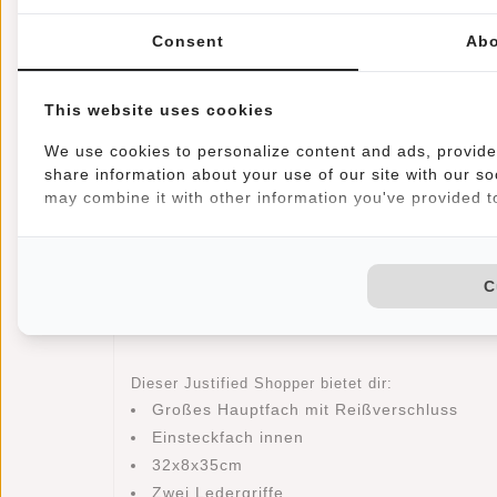
Consent
Abo
This website uses cookies
Informationen
Eigenschaften
We use cookies to personalize content and ads, provide 
Artikelnummer::
10.004502
share information about your use of our site with our so
may combine it with other information you've provided to
Verfügbarkeit:
Auf Lager
Dieser praktische Shopper ist ein Must have! Da
Dinge und Kleidungsstücke unterbringen. Die Ta
C
Hauptfach mit Reißverschluss befindet sich ein 
Dieser Justified Shopper bietet dir:
Großes Hauptfach mit Reißverschluss
Einsteckfach innen
32x8x35cm
Zwei Ledergriffe